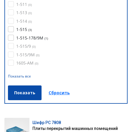
1-511
(
0
)
1-513
(
0
)
1-514
(
0
)
1-515
(
3
)
1-515-178/9М
(
1
)
1-515/9
(
0
)
1-515/9М
(
0
)
1605-АМ
(
0
)
Показать все
Шифр РС 7808
Плиты перекрытий машинных помещений