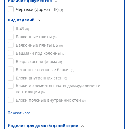
Наличие документов
Чертежи (формат TIF)
(
1
)
Вид изделий
II-49
(
0
)
Балконные плиты
(
0
)
Балконные плиты ББ
(
0
)
Башмаки под колонны
(
0
)
Безраскосная ферма
(
0
)
Бетонные стеновые блоки
(
0
)
Блоки внутренних стен
(
0
)
Блоки и элементы шахты дымоудаления и
вентиляции
(
0
)
Блоки поясные внутренних стен
(
0
)
Показать все
Изделия для домов/зданий серии